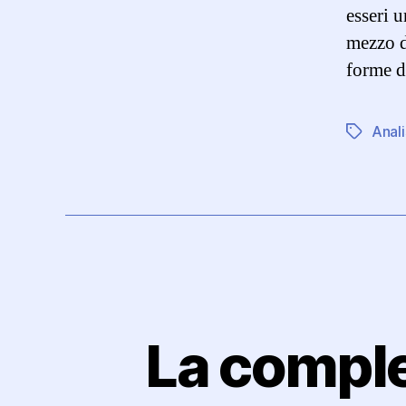
esseri 
mezzo di
forme d
Anali
Tag
La comple