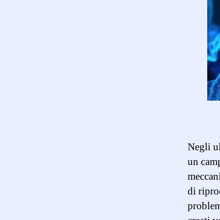
Negli ul
un camp
meccani
di ripro
problem