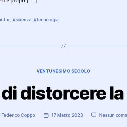
eri e propri […]
ritmi
,
#scienza
,
#tecnologia
Categorie
VENTUNESIMO SECOLO
 di distorcere la
i
Federico Coppo
17 Marzo 2023
Nessun com
ore
Data
colo
dell'articolo