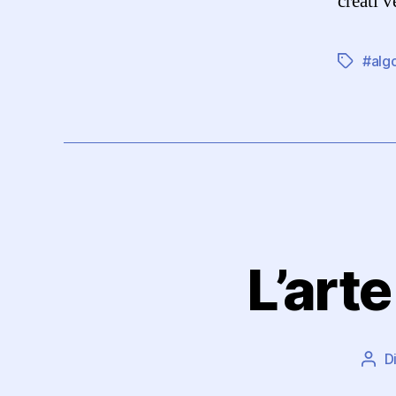
creati v
#algo
Tag
L’arte
D
Aut
arti