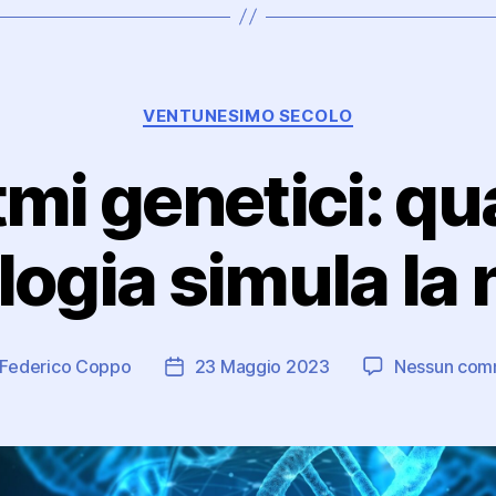
Categorie
VENTUNESIMO SECOLO
tmi genetici: qu
logia simula la 
Federico Coppo
23 Maggio 2023
Nessun com
re
Data
olo
dell'articolo