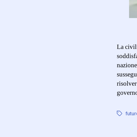
La civil
soddisf
nazione
sussegui
risolver
govern
futur
Tag