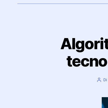
Algori
tecno
Di
Auto
artic