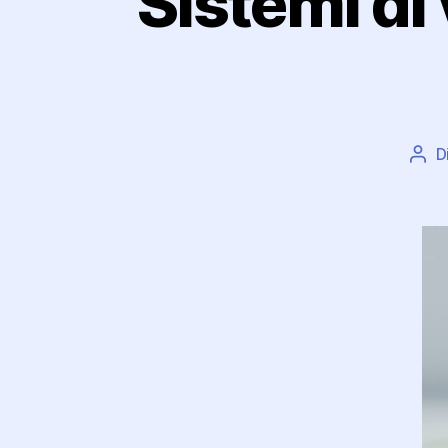
Sistemi di
D
Aut
arti