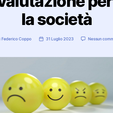
 valutazione pe
la società
i
Federico Coppo
31 Luglio 2023
Nessun com
ore
Data
colo
dell'articolo