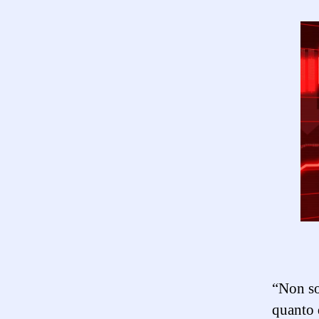
“Non so
quanto 