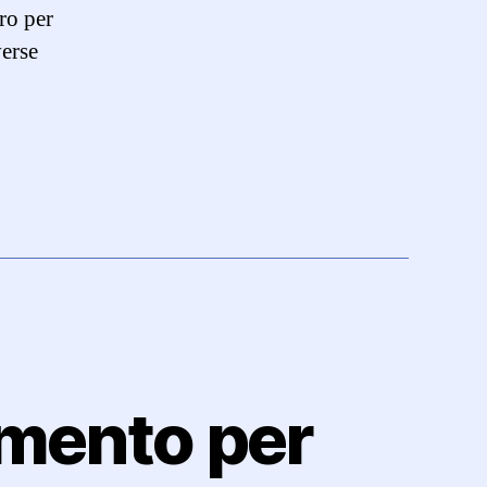
ro per
verse
umento per