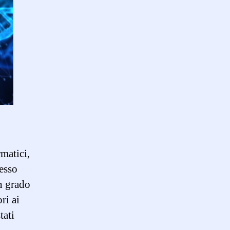
tecnologia
simula
la
natura
rmatici,
lesso
n grado
ri ai
tati