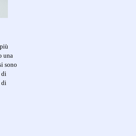
 più
o una
si sono
 di
 di