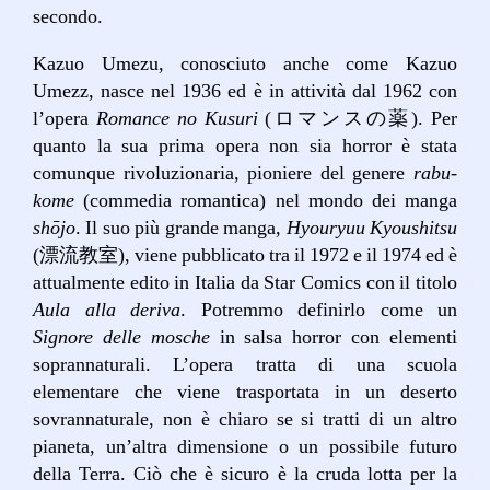
secondo.
Kazuo Umezu, conosciuto anche come Kazuo
Umezz, nasce nel 1936 ed è in attività dal 1962 con
l’opera
Romance no Kusuri
(ロマンスの薬). Per
quanto la sua prima opera non sia horror è stata
comunque rivoluzionaria, pioniere del genere
rabu-
kome
(commedia romantica) nel mondo dei manga
shōjo
. Il suo più grande manga,
Hyouryuu Kyoushitsu
(漂流教室), viene pubblicato tra il 1972 e il 1974 ed è
attualmente edito in Italia da Star Comics con il titolo
Aula alla deriva
. Potremmo definirlo come un
Signore delle mosche
in salsa horror con elementi
soprannaturali. L’opera tratta di una scuola
elementare che viene trasportata in un deserto
sovrannaturale, non è chiaro se si tratti di un altro
pianeta, un’altra dimensione o un possibile futuro
della Terra. Ciò che è sicuro è la cruda lotta per la