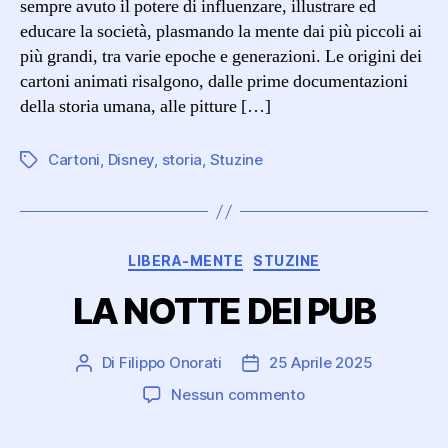
sempre avuto il potere di influenzare, illustrare ed
educare la società, plasmando la mente dai più piccoli ai
più grandi, tra varie epoche e generazioni. Le origini dei
cartoni animati risalgono, dalle prime documentazioni
della storia umana, alle pitture […]
Cartoni
,
Disney
,
storia
,
Stuzine
Tag
Categorie
LIBERA-MENTE
STUZINE
LA NOTTE DEI PUB
Di
Filippo Onorati
25 Aprile 2025
Autore
Data
articolo
dell'articolo
su
Nessun commento
LA
NOTTE