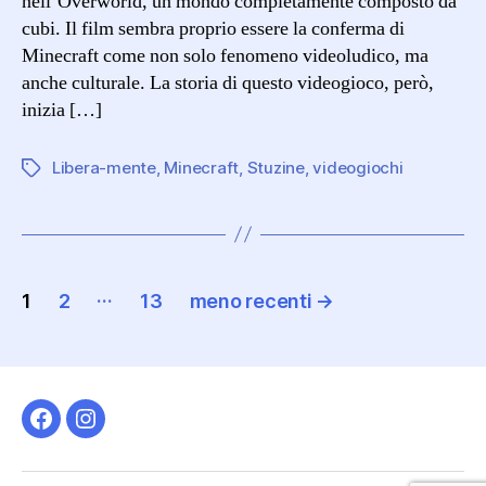
nell’Overworld, un mondo completamente composto da
cubi. Il film sembra proprio essere la conferma di
Minecraft come non solo fenomeno videoludico, ma
anche culturale. La storia di questo videogioco, però,
inizia […]
Libera-mente
,
Minecraft
,
Stuzine
,
videogiochi
Tag
Navigazione
…
1
2
13
meno recenti
→
articoli
Facebook
Instagram