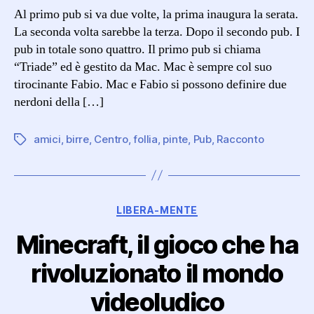
DEI
Al primo pub si va due volte, la prima inaugura la serata.
PUB
La seconda volta sarebbe la terza. Dopo il secondo pub. I
pub in totale sono quattro. Il primo pub si chiama
“Triade” ed è gestito da Mac. Mac è sempre col suo
tirocinante Fabio. Mac e Fabio si possono definire due
nerdoni della […]
amici
,
birre
,
Centro
,
follia
,
pinte
,
Pub
,
Racconto
Tag
Categorie
LIBERA-MENTE
Minecraft, il gioco che ha
rivoluzionato il mondo
videoludico