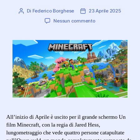
Di
Federico Borghese
23 Aprile 2025
Autore
Data
articolo
dell'articolo
su
Nessun commento
Minecraft,
il
gioco
che
ha
rivoluzionato
il
mondo
videoludico
All’inizio di Aprile è uscito per il grande schermo Un
film Minecraft, con la regia di Jared Hess,
lungometraggio che vede quattro persone catapultate