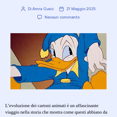
Di
Amra Gusic
21 Maggio 2025
Autore
Data
articolo
dell'articolo
su
Nessun commento
La
storia
dei
cartoni
animati
L’evoluzione dei cartoni animati è un affascinante
viaggio nella storia che mostra come questi abbiano da