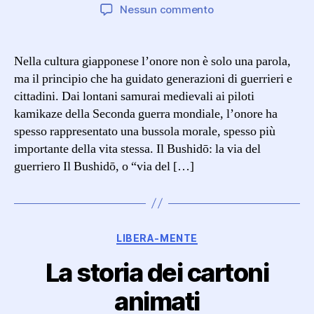
articolo
dell'articolo
su
Nessun commento
L’onore
in
Giappone:
Nella cultura giapponese l’onore non è solo una parola,
una
ma il principio che ha guidato generazioni di guerrieri e
questione
cittadini. Dai lontani samurai medievali ai piloti
di
kamikaze della Seconda guerra mondiale, l’onore ha
vita
spesso rappresentato una bussola morale, spesso più
o
importante della vita stessa. Il Bushidō: la via del
di
morte
guerriero Il Bushidō, o “via del […]
Categorie
LIBERA-MENTE
La storia dei cartoni
animati