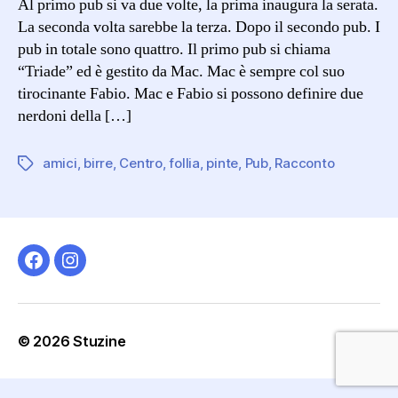
Al primo pub si va due volte, la prima inaugura la serata.
PUB
La seconda volta sarebbe la terza. Dopo il secondo pub. I
pub in totale sono quattro. Il primo pub si chiama
“Triade” ed è gestito da Mac. Mac è sempre col suo
tirocinante Fabio. Mac e Fabio si possono definire due
nerdoni della […]
amici
,
birre
,
Centro
,
follia
,
pinte
,
Pub
,
Racconto
Tag
Facebook
Instagram
© 2026
Stuzine
Su
↑