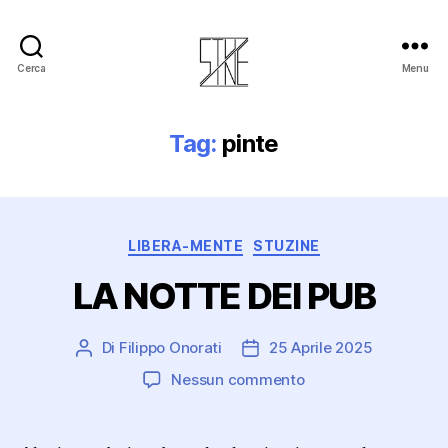
Cerca
Menu
Stuzine
Tag:
pinte
Categorie
LIBERA-MENTE
STUZINE
LA NOTTE DEI PUB
Di
Filippo Onorati
25 Aprile 2025
Autore
Data
articolo
dell'articolo
su
Nessun commento
LA
NOTTE
DEI