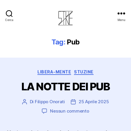
Cerca
Menu
Stuzine
Tag:
Pub
Categorie
LIBERA-MENTE
STUZINE
LA NOTTE DEI PUB
Di
Filippo Onorati
25 Aprile 2025
Autore
Data
articolo
dell'articolo
su
Nessun commento
LA
NOTTE
DEI