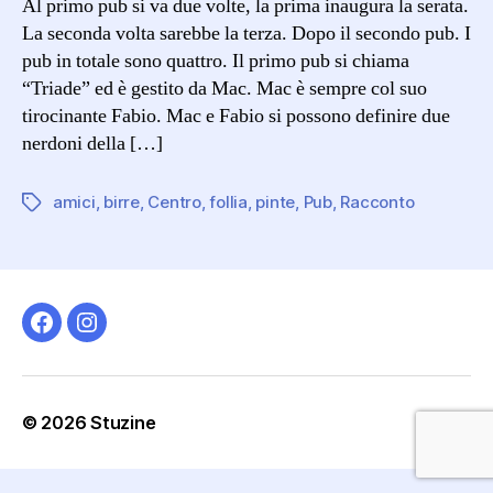
Al primo pub si va due volte, la prima inaugura la serata.
PUB
La seconda volta sarebbe la terza. Dopo il secondo pub. I
pub in totale sono quattro. Il primo pub si chiama
“Triade” ed è gestito da Mac. Mac è sempre col suo
tirocinante Fabio. Mac e Fabio si possono definire due
nerdoni della […]
amici
,
birre
,
Centro
,
follia
,
pinte
,
Pub
,
Racconto
Tag
Facebook
Instagram
© 2026
Stuzine
Su
↑