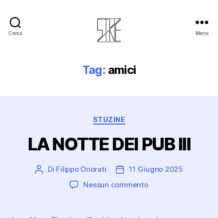
Cerca
Menu
Stuzine
Tag:
amici
Categorie
STUZINE
LA NOTTE DEI PUB III
Di
Filippo Onorati
11 Giugno 2025
Autore
Data
articolo
dell'articolo
su
Nessun commento
LA
NOTTE
DEI