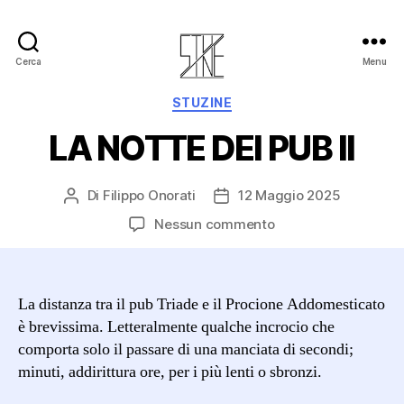
Cerca
Menu
Stuzine
Categorie
STUZINE
LA NOTTE DEI PUB II
Di
Filippo Onorati
12 Maggio 2025
Autore
Data
articolo
dell'articolo
su
Nessun commento
LA
NOTTE
DEI
La distanza tra il pub Triade e il Procione Addomesticato
PUB
II
è brevissima. Letteralmente qualche incrocio che
comporta solo il passare di una manciata di secondi;
minuti, addirittura ore, per i più lenti o sbronzi.