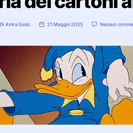
ria dei cartoni 
Di
Amra Gusic
21 Maggio 2025
Nessun comme
tore
Data
ticolo
dell'articolo