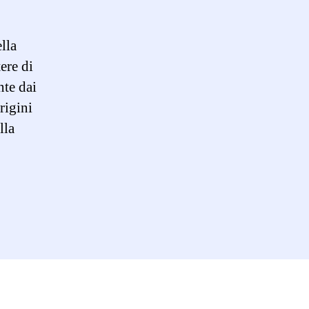
lla
ere di
nte dai
rigini
lla