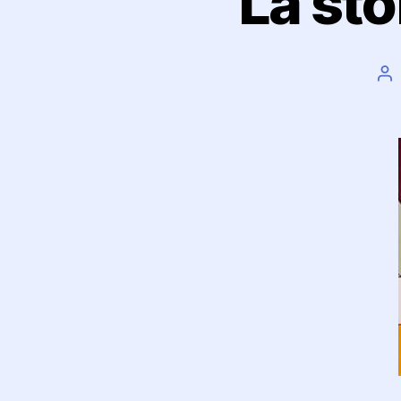
La sto
Au
ar