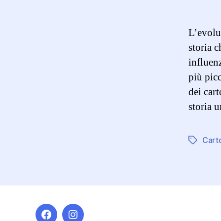
L’evolu
storia 
influenz
più picc
dei car
storia 
Cart
Tag
Facebook
Instagram