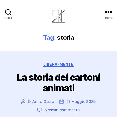
Cerca
Menu
Stuzine
Tag:
storia
Categorie
LIBERA-MENTE
La storia dei cartoni
animati
Di
Amra Gusic
21 Maggio 2025
Autore
Data
articolo
dell'articolo
su
Nessun commento
La