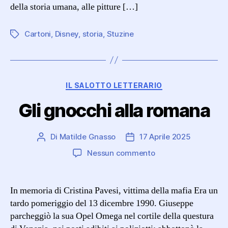
della storia umana, alle pitture […]
Cartoni
,
Disney
,
storia
,
Stuzine
Tag
Categorie
IL SALOTTO LETTERARIO
Gli gnocchi alla romana
Di
Matilde Gnasso
17 Aprile 2025
Autore
Data
articolo
dell'articolo
su
Nessun commento
Gli
gnocchi
alla
In memoria di Cristina Pavesi, vittima della mafia Era un
romana
tardo pomeriggio del 13 dicembre 1990. Giuseppe
parcheggiò la sua Opel Omega nel cortile della questura