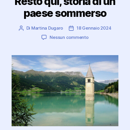
Resto qui, storia di un
paese sommerso
Di
Martina Dugaro
18 Gennaio 2024
Autore
Data
articolo
dell'articolo
su
Nessun commento
Resto
qui,
storia
di
un
paese
sommerso