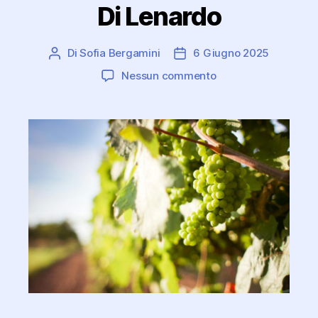
Di Lenardo
Di
Sofia Bergamini
6 Giugno 2025
Autore
Data
articolo
dell'articolo
su
Nessun commento
Tra
innovazione
e
tradizione:
il
vino
friulano
raccontato
dall’azienda
Di
Lenardo