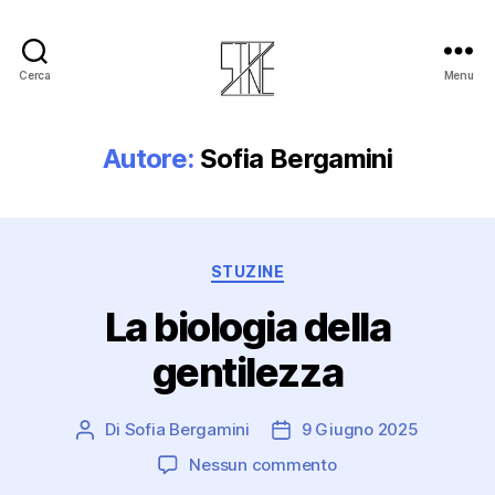
Cerca
Menu
Stuzine
Autore:
Sofia Bergamini
Categorie
STUZINE
La biologia della
gentilezza
Di
Sofia Bergamini
9 Giugno 2025
Autore
Data
articolo
dell'articolo
su
Nessun commento
La