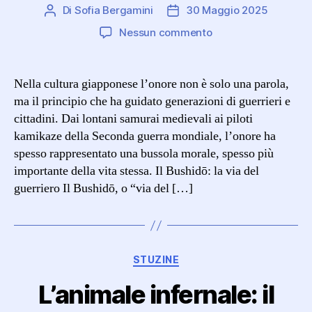
Di
Sofia Bergamini
30 Maggio 2025
Autore
Data
articolo
dell'articolo
su
Nessun commento
L’onore
in
Giappone:
Nella cultura giapponese l’onore non è solo una parola,
una
ma il principio che ha guidato generazioni di guerrieri e
questione
cittadini. Dai lontani samurai medievali ai piloti
di
kamikaze della Seconda guerra mondiale, l’onore ha
vita
spesso rappresentato una bussola morale, spesso più
o
importante della vita stessa. Il Bushidō: la via del
di
morte
guerriero Il Bushidō, o “via del […]
Categorie
STUZINE
L’animale infernale: il