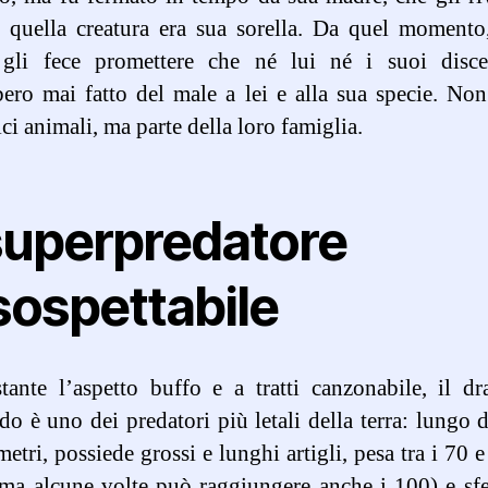
: quella creatura era sua sorella. Da quel momento
gli fece promettere che né lui né i suoi disce
ero mai fatto del male a lei e alla sua specie. No
ci animali, ma parte della loro famiglia.
 superpredatore
sospettabile
ante l’aspetto buffo e a tratti canzonabile, il d
 è uno dei predatori più letali della terra: lungo 
 metri, possiede grossi e lunghi artigli, pesa tra i 70 e
(ma alcune volte può raggiungere anche i 100) e sf