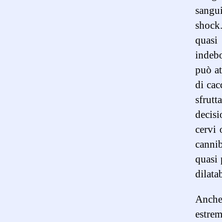
sangu
shock.
quasi
indebo
può at
di cac
sfrut
decisi
cervi 
cannib
quasi 
dilatab
Anche
estrem