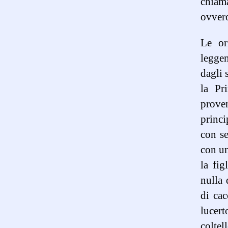
chiama
ovvero
Le or
leggen
dagli 
la Pr
prove
princi
con se
con un
la fig
nulla 
di cac
lucert
coltel