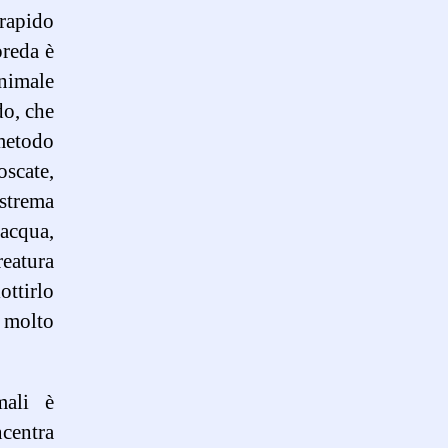
rapido
preda è
nimale
do, che
 metodo
oscate,
strema
’acqua,
reatura
ottirlo
o molto
mali è
ncentra