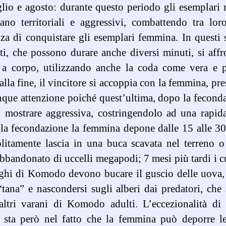
glio e agosto: durante questo periodo gli esemplari
ano territoriali e aggressivi, combattendo tra lor
za di conquistare gli esemplari femmina. In questi 
ti, che possono durare anche diversi minuti, si aff
 a corpo, utilizzando anche la coda come vera e p
alla fine, il vincitore si accoppia con la femmina, pr
ue attenzione poiché quest’ultima, dopo la fecond
 mostrare aggressiva, costringendolo ad una rapid
la fecondazione la femmina depone dalle 15 alle 30
litamente lascia in una buca scavata nel terreno 
bbandonato di uccelli megapodi; 7 mesi più tardi i c
ghi di Komodo devono bucare il guscio delle uova,
“tana” e nascondersi sugli alberi dai predatori, che
altri varani di Komodo adulti. L’eccezionalità di 
e sta però nel fatto che la femmina può deporre l