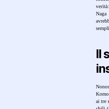
verità
Naga 
avrebb
sempli
Il
in
Nonost
Komodo
ai tre
chili 