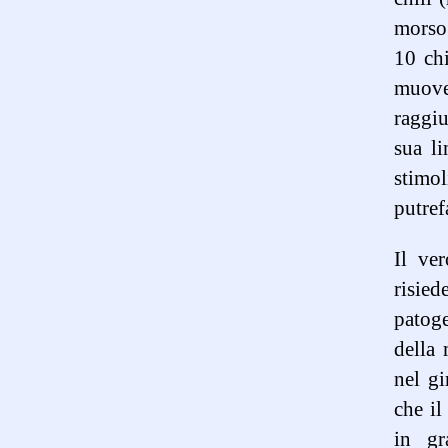
morso 
10 chi
muove
raggiu
sua li
stimol
putref
Il ve
risied
patoge
della 
nel gi
che il
in gr