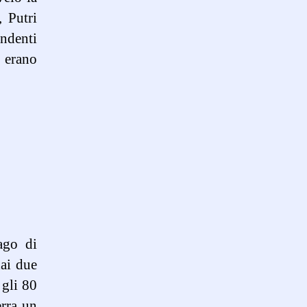
, Putri
ndenti
n erano
rago di
dai due
 gli 80
erra un