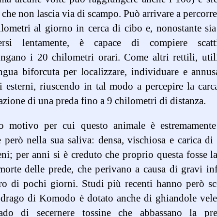
che non lascia via di scampo. Può arrivare a percorr
lometri al giorno in cerca di cibo e, nonostante sia
rsi lentamente, è capace di compiere scat
ngano i 20 chilometri orari. Come altri rettili, util
ngua biforcuta per localizzare, individuare e annus
i esterni, riuscendo in tal modo a percepire la carc
azione di una preda fino a 9 chilometri di distanza.
ro motivo per cui questo animale è estremamente 
e però nella sua saliva: densa, vischiosa e carica di 
ni; per anni si è creduto che proprio questa fosse l
morte delle prede, che perivano a causa di gravi in
ro di pochi giorni. Studi più recenti hanno però s
 drago di Komodo è dotato anche di ghiandole vele
ado di secernere tossine che abbassano la pre