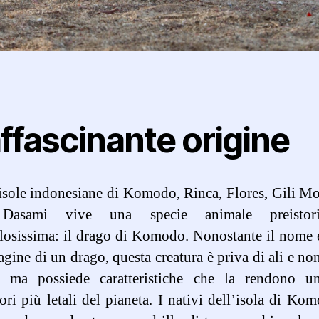
affascinante origine
isole indonesiane di Komodo, Rinca, Flores, Gili M
 Dasami vive una specie animale preistor
losissima: il drago di Komodo. Nonostante il nome
gine di un drago, questa creatura è priva di ali e no
, ma possiede caratteristiche che la rendono u
ori più letali del pianeta. I nativi dell’isola di Ko