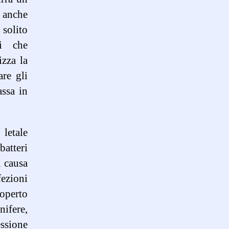
e anche
 solito
ti che
izza la
are gli
assa in
letale
batteri
a causa
fezioni
coperto
nifere,
ssione