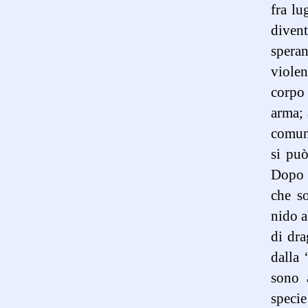
fra lu
divent
speran
violen
corpo
arma; 
comunq
si può
Dopo 
che so
nido a
di dra
dalla 
sono 
speci