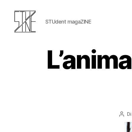
STUdent magaZINE
L’animal
D