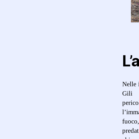
L’
Nelle 
Gili
perico
l’imma
fuoco
predat