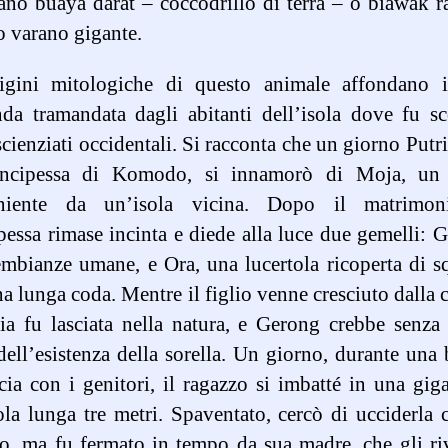
no buaya darat – coccodrillo di terra – o biawak r
 varano gigante.
igini mitologiche di questo animale affondano 
da tramandata dagli abitanti dell’isola dove fu s
scienziati occidentali. Si racconta che un giorno Putr
incipessa di Komodo, si innamorò di Moja, u
niente da un’isola vicina. Dopo il matrimon
pessa rimase incinta e diede alla luce due gemelli: 
mbianze umane, e Ora, una lucertola ricoperta di 
a lunga coda. Mentre il figlio venne cresciuto dalla 
lia fu lasciata nella natura, e Gerong crebbe senza
dell’esistenza della sorella. Un giorno, durante una 
cia con i genitori, il ragazzo si imbatté in una gig
ola lunga tre metri. Spaventato, cercò di ucciderla
lo, ma fu fermato in tempo da sua madre, che gli ri