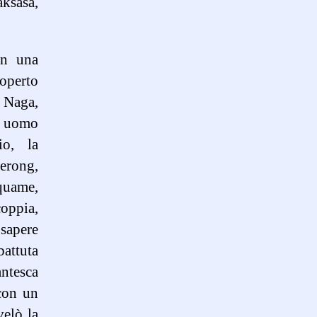
aksasa,
in una
coperto
i Naga,
n uomo
io, la
Gerong,
squame,
coppia,
 sapere
battuta
antesca
 con un
velò la