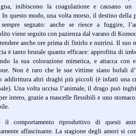
igna, inibiscono la coagulazione e causano un 
 In questo modo, una volta morso, il destino della 
 sempre segnato: anche se riesce a fuggire, l’a
lito viene seguito con pazienza dal varano di Komo
tendere anche ore prima di finirlo e nutrirsi. Il suo
cia è tanto brutale quanto efficace: approfitta di imb
tando la sua colorazione mimetica, e attacca con e
one. Non è raro che le sue vittime siano bufali d
o addirittura altri draghi più piccoli (è infatti una c
ale). Una volta uccisa l’animale, il drago può inghi
per intero, grazie a mascelle flessibili e uno stomac
ile.
 il comportamento riproduttivo di questi ani
amente affascinante. La stagione degli amori si co