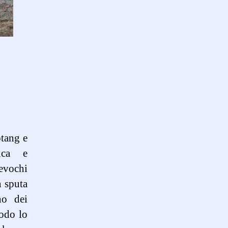
otang e
ica e
 evochi
n sputa
no dei
modo lo