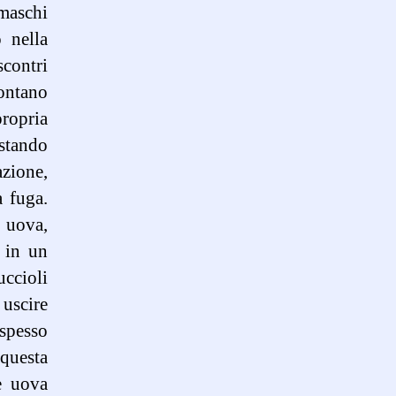
 maschi
o nella
scontri
rontano
ropria
estando
azione,
a fuga.
 uova,
o in un
uccioli
 uscire
 spesso
questa
e uova