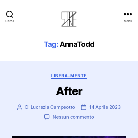
Cerca
Menu
Stuzine
Tag:
AnnaTodd
Categorie
LIBERA-MENTE
After
Di
Lucrezia Campeotto
14 Aprile 2023
Autore
Data
articolo
dell'articolo
su
Nessun commento
After