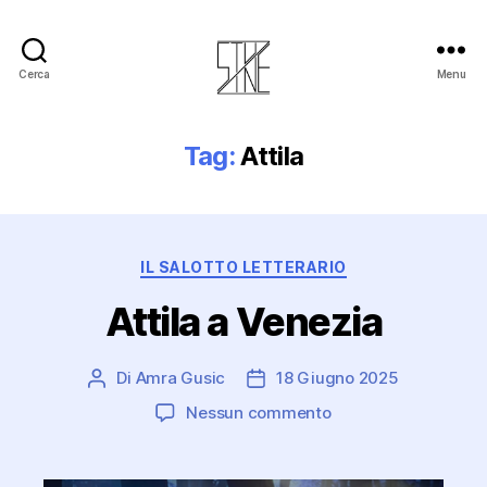
Cerca
Menu
Stuzine
Tag:
Attila
Categorie
IL SALOTTO LETTERARIO
Attila a Venezia
Di
Amra Gusic
18 Giugno 2025
Autore
Data
articolo
dell'articolo
su
Nessun commento
Attila
a
Venezia