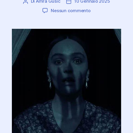
Di
Amra Gusic
10 Gennaio 2025
Autore
Data
articolo
dell'articolo
su
Nessun commento
Un
Horror
Secolare