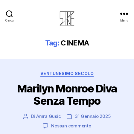
Cerca
Menu
Stuzine
Tag:
CINEMA
Categorie
VENTUNESIMO SECOLO
Marilyn Monroe Diva
Senza Tempo
Di
Amra Gusic
31 Gennaio 2025
Autore
Data
articolo
dell'articolo
su
Nessun commento
Marilyn