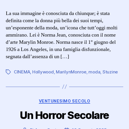
Monroe
Diva
La sua immagine è conosciuta da chiunque; è stata
Senza
definita come la donna più bella dei suoi tempi,
Tempo
un’esponente della moda, un’icona che tutt’oggi molti
ammirano. Lei è Norma Jean, conosciuta con il nome
d’arte Marylin Monroe. Norma nasce il 1° giugno del
1926 a Los Angeles, in una famiglia disfunzionale,
segnata dall’assenza di un […]
CINEMA
,
Hollywood
,
MarilynMonroe
,
moda
,
Stuzine
Tag
Categorie
VENTUNESIMO SECOLO
Un Horror Secolare