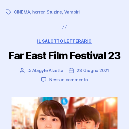
CINEMA
,
horror
,
Stuzine
,
Vampiri
Tag
Categorie
IL SALOTTO LETTERARIO
Far East Film Festival 23
Di
Abigyle Alzetta
23 Giugno 2021
Autore
Data
articolo
dell'articolo
su
Nessun commento
Far
East
Film
Festival
23