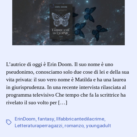
Lacrime
L’autrice di oggi è Erin Doom. Il suo nome è uno
pseudonimo, conosciamo solo due cose di lei e della sua
vita privata: il suo vero nome è Matilda e ha una laurea
in giurisprudenza. In una recente intervista rilasciata al
programma televisivo Che tempo che fa la scrittrice ha
rivelato il suo volto per […]
ErinDoom
,
fantasy
,
Ilfabbricantedilacrime
,
Tag
Letteraturaperragazzi
,
romanzo
,
youngadult