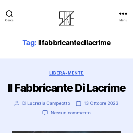
Cerca
Menu
Stuzine
Tag:
Ilfabbricantedilacrime
Categorie
LIBERA-MENTE
Il Fabbricante Di Lacrime
Di
Lucrezia Campeotto
13 Ottobre 2023
Autore
Data
articolo
dell'articolo
su
Nessun commento
Il
Fabbricante
Di