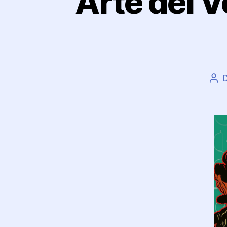
Arte del V
Aut
art