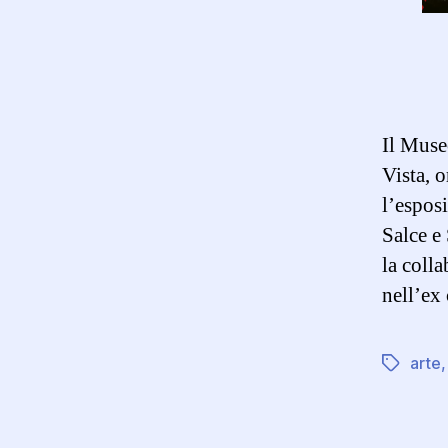
Il Muse
Vista, 
l’espos
Salce e
la coll
nell’ex
arte
Tag