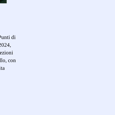
Punti di
2024,
lezioni
llo, con
ita