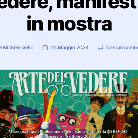
edere, manifesti
in mostra
Di
Michele Vello
24 Maggio 2024
Nessun comm
ore
Data
icolo
dell'articolo