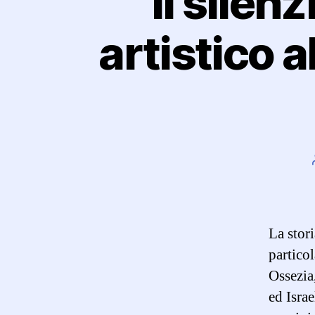
“Il silen
artistico 
La stori
partico
Ossezia,
ed Israe