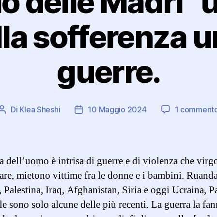
zio delle Madri” 
alla sofferenza 
guerre.
Di
Klea Sheshi
10 Maggio 2024
1 comment
Autore
Data
articolo
dell'articolo
a dell’uomo è intrisa di guerre e di violenza che virgo
lare, mietono vittime fra le donne e i bambini. Ruanda
 Palestina, Iraq, Afghanistan, Siria e oggi Ucraina, P
le sono solo alcune delle più recenti. La guerra la fan