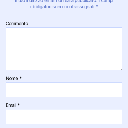
Il tuo indirizzo email non sarà pubblicato.
I campi
obbligatori sono contrassegnati
*
Commento
Nome
*
Email
*