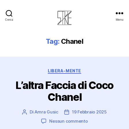
Cerca
Menu
Stuzine
Tag:
Chanel
Categorie
LIBERA-MENTE
L’altra Faccia di Coco
Chanel
Di
Amra Gusic
19 Febbraio 2025
Autore
Data
articolo
dell'articolo
su
Nessun commento
L’altra