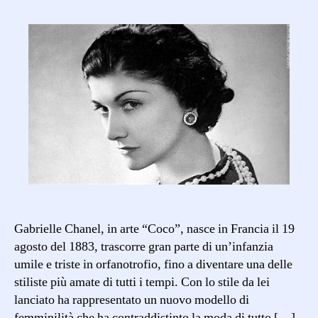
Faccia
di
Coco
Chanel
Gabrielle Chanel, in arte “Coco”, nasce in Francia il 19
agosto del 1883, trascorre gran parte di un’infanzia
umile e triste in orfanotrofio, fino a diventare una delle
stiliste più amate di tutti i tempi. Con lo stile da lei
lanciato ha rappresentato un nuovo modello di
femminilità che ha contraddistinto la moda di tutto […]